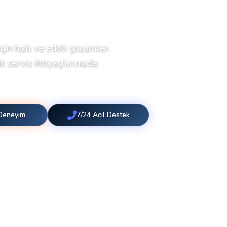
çin hızlı ve etkili çözümler.
 servis ihtiyaçlarınızda
 Deneyim
7/24 Acil Destek