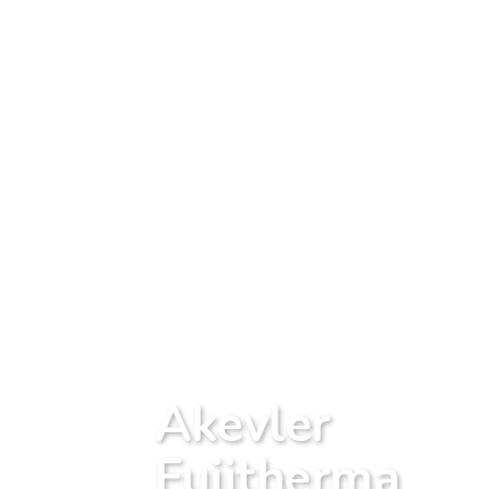
Akevler
Fujitherma