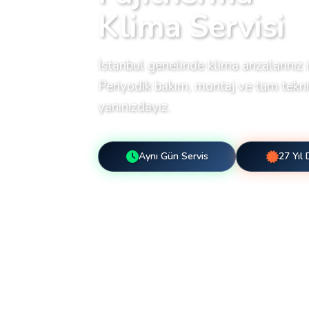
Klima Servisi
İstanbul genelinde klima arızalarınız i
Periyodik bakım, montaj ve tüm teknik
yanınızdayız.
Aynı Gün Servis
27 Yıl