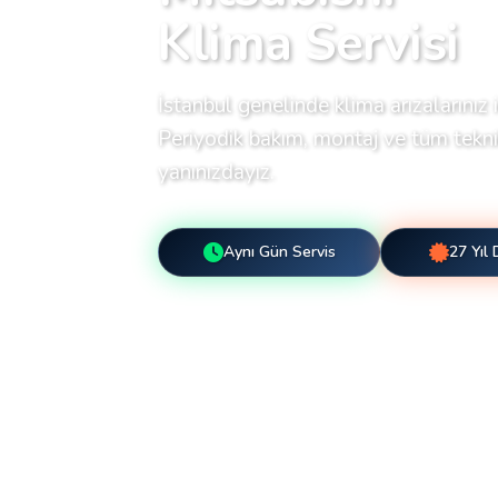
Klima Servisi
İstanbul genelinde klima arızalarınız i
Periyodik bakım, montaj ve tüm teknik
yanınızdayız.
Aynı Gün Servis
27 Yıl