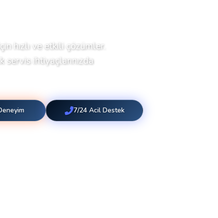
çin hızlı ve etkili çözümler.
 servis ihtiyaçlarınızda
 Deneyim
7/24 Acil Destek