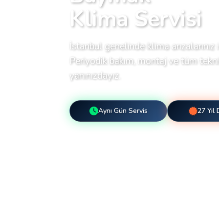
Klima Servisi
İstanbul genelinde klima arızalarınız i
Periyodik bakım, montaj ve tüm teknik
yanınızdayız.
Aynı Gün Servis
27 Yıl