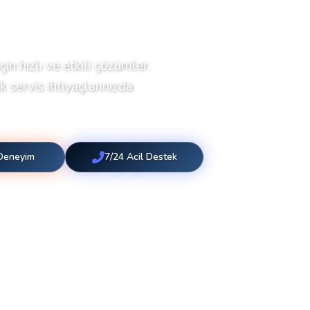
çin hızlı ve etkili çözümler.
 servis ihtiyaçlarınızda
 Deneyim
7/24 Acil Destek