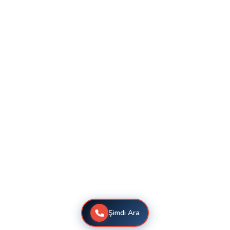
Şimdi Ara