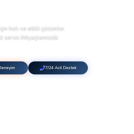
çin hızlı ve etkili çözümler.
 servis ihtiyaçlarınızda
 Deneyim
7/24 Acil Destek