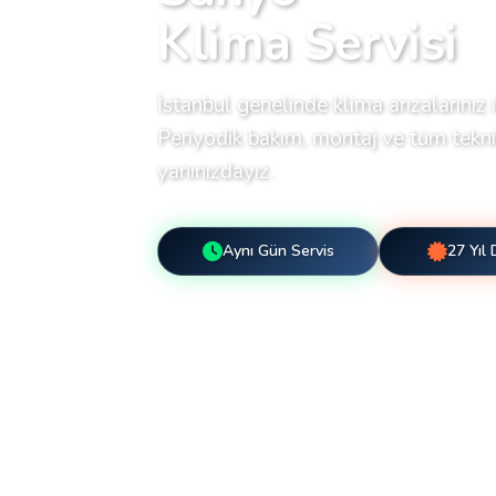
Klima Servisi
İstanbul genelinde klima arızalarınız i
Periyodik bakım, montaj ve tüm teknik
yanınızdayız.
Aynı Gün Servis
27 Yıl