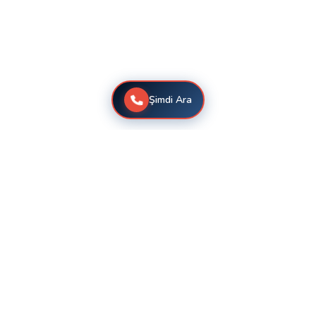
Şimdi Ara
Büyükçekmece Hantech Klima Servisi
Klimanızın performansında düşüş, garip sesler veya
beklenmedik kapanmalar gibi sorunlarla karşılaştığınızda,
tecrübeli ekibimizle iletişime geçebilirsiniz. Her türlü teknik
arıza için garantili onarım hizmeti veriyoruz.
Deneyimli ve uzman kadromuz, klimanızın sorununu hızla
belirler ve kalıcı onarımlar gerçekleştirir. İşlem sonrası
cihazınızın performansında gözle görülür bir artış fark