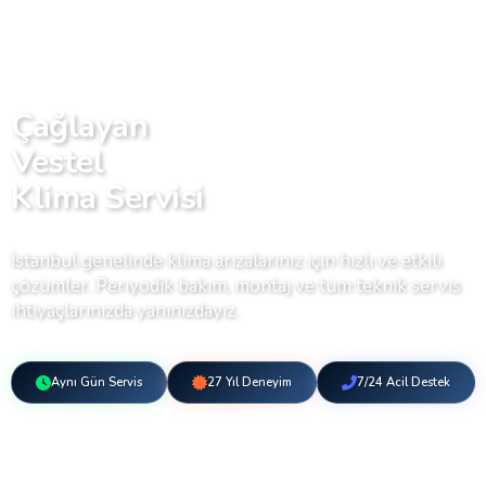
Çağlayan
Vestel
Klima Servisi
İstanbul genelinde klima arızalarınız için hızlı ve etkili
çözümler. Periyodik bakım, montaj ve tüm teknik servis
ihtiyaçlarınızda yanınızdayız.
Aynı Gün Servis
27 Yıl Deneyim
7/24 Acil Destek