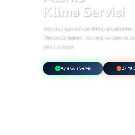
Klima Servisi
İstanbul genelinde klima arızalarınız i
Periyodik bakım, montaj ve tüm teknik
yanınızdayız.
Aynı Gün Servis
27 Yıl