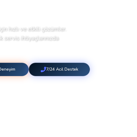
çin hızlı ve etkili çözümler.
 servis ihtiyaçlarınızda
 Deneyim
7/24 Acil Destek