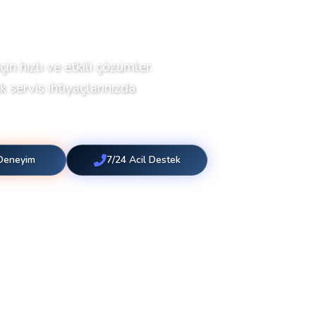
çin hızlı ve etkili çözümler.
 servis ihtiyaçlarınızda
 Deneyim
7/24 Acil Destek