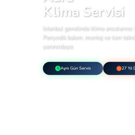
Klima Servisi
İstanbul genelinde klima arızalarınız i
Periyodik bakım, montaj ve tüm teknik
yanınızdayız.
Aynı Gün Servis
27 Yıl