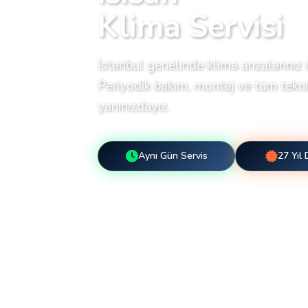
Klima Servisi
İstanbul genelinde klima arızalarınız i
Periyodik bakım, montaj ve tüm teknik
yanınızdayız.
Aynı Gün Servis
27 Yıl