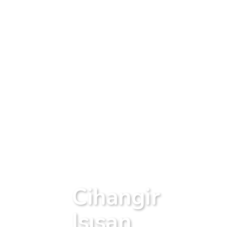
Cihangir
Isısan