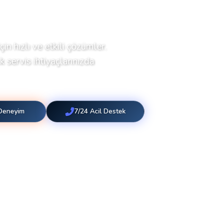
çin hızlı ve etkili çözümler.
 servis ihtiyaçlarınızda
 Deneyim
7/24 Acil Destek